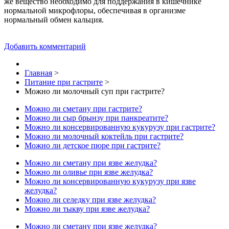
же вещество необходимо для поддержания в кишечнике
нормальной микрофлоры, обеспечивая в организме
нормальный обмен кальция.
Добавить комментарий
Главная
>
Питание при гастрите
>
Можно ли молочный суп при гастрите?
Можно ли сметану при гастрите?
Можно ли сыр брынзу при панкреатите?
Можно ли консервированную кукурузу при гастрите?
Можно ли молочный коктейль при гастрите?
Можно ли детское пюре при гастрите?
Можно ли сметану при язве желудка?
Можно ли оливье при язве желудка?
Можно ли консервированную кукурузу при язве
желудка?
Можно ли селедку при язве желудка?
Можно ли тыкву при язве желудка?
Можно ли сметану при язве желудка?