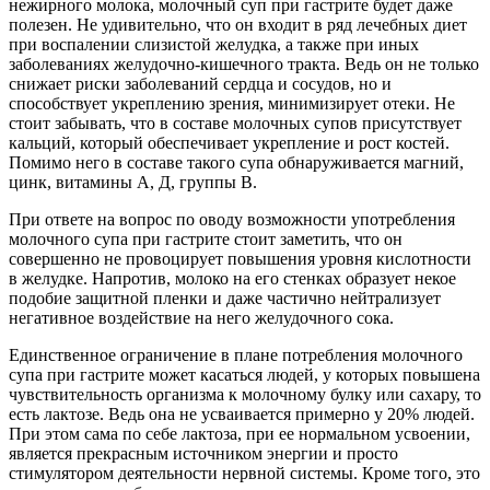
нежирного молока, молочный суп при гастрите будет даже
полезен. Не удивительно, что он входит в ряд лечебных диет
при воспалении слизистой желудка, а также при иных
заболеваниях желудочно-кишечного тракта. Ведь он не только
снижает риски заболеваний сердца и сосудов, но и
способствует укреплению зрения, минимизирует отеки. Не
стоит забывать, что в составе молочных супов присутствует
кальций, который обеспечивает укрепление и рост костей.
Помимо него в составе такого супа обнаруживается магний,
цинк, витамины А, Д, группы В.
При ответе на вопрос по оводу возможности употребления
молочного супа при гастрите стоит заметить, что он
совершенно не провоцирует повышения уровня кислотности
в желудке. Напротив, молоко на его стенках образует некое
подобие защитной пленки и даже частично нейтрализует
негативное воздействие на него желудочного сока.
Единственное ограничение в плане потребления молочного
супа при гастрите может касаться людей, у которых повышена
чувствительность организма к молочному булку или сахару, то
есть лактозе. Ведь она не усваивается примерно у 20% людей.
При этом сама по себе лактоза, при ее нормальном усвоении,
является прекрасным источником энергии и просто
стимулятором деятельности нервной системы. Кроме того, это