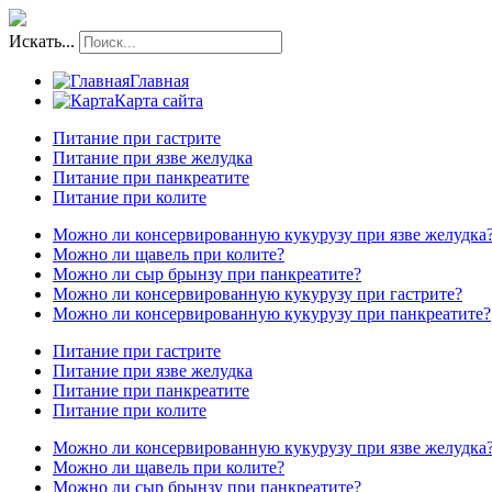
Искать...
Главная
Карта сайта
Питание при гастрите
Питание при язве желудка
Питание при панкреатите
Питание при колите
Можно ли консервированную кукурузу при язве желудка
Можно ли щавель при колите?
Можно ли сыр брынзу при панкреатите?
Можно ли консервированную кукурузу при гастрите?
Можно ли консервированную кукурузу при панкреатите?
Питание при гастрите
Питание при язве желудка
Питание при панкреатите
Питание при колите
Можно ли консервированную кукурузу при язве желудка
Можно ли щавель при колите?
Можно ли сыр брынзу при панкреатите?