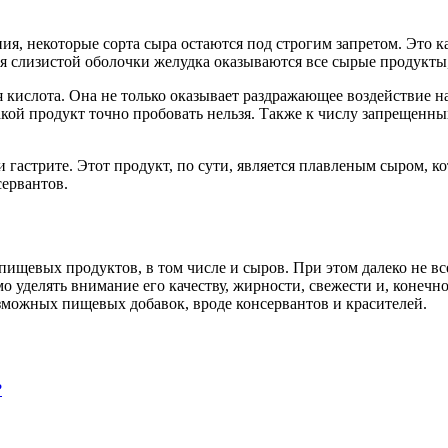
ия, некоторые сорта сыра остаются под строгим запретом. Это к
ния слизистой оболочки желудка оказываются все сырые продукты
 кислота. Она не только оказывает раздражающее воздействие на
такой продукт точно пробовать нельзя. Также к числу запрещенн
 гастрите. Этот продукт, по сути, является плавленым сыром, к
сервантов.
евых продуктов, в том числе и сыров. При этом далеко не все
уделять внимание его качеству, жирности, свежести и, конечно ж
озможных пищевых добавок, вроде консервантов и красителей.
?