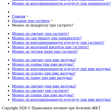
Можно ли консервированную кукурузу при панкреатите?
Главная
>
Питание при гастрите
>
Можно ли моцареллу при гастрите?
Можно ли сметану при гастрите?
Можно ли сыр брынзу при панкреатите?
Можно ли консервированную кукурузу при гастрите?
Можно ли молочный коктейль при гастрите?
Можно ли детское пюре при гастрите?
Можно ли сметану при язве желудка?
Можно ли оливье при язве желудка?
Можно ли консервированную кукурузу при язве желудка
Можно ли селедку при язве желудка?
Можно ли тыкву при язве желудка?
Можно ли сметану при язве желудка?
Можно ли сметану при гастрите?
Можно ли оливье при язве желудка?
Можно ли консервированную кукурузу при язве желудка
Copyright 2026 © Правильное питание при болезнях ЖКТ