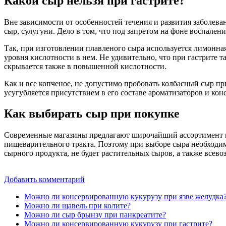
Какой сыр нельзя при гастрите?
Вне зависимости от особенностей течения и развития заболеван
сыр, сулугуни. Дело в том, что под запретом на фоне воспале
Так, при изготовлении плавленого сыра используется лимонная
уровня кислотности в нем. Не удивительно, что при гастрите 
скрывается также в повышенной кислотности.
Как и все копченое, не допустимо пробовать колбасный сыр при
усугубляется присутствием в его составе ароматизаторов и кон
Как выбирать сыр при покупке
Современные магазины предлагают широчайший ассортимент пищ
пищеварительного тракта. Поэтому при выборе сыра необходимо 
сырного продукта, не будет растительных сыров, а также всев
Добавить комментарий
Можно ли консервированную кукурузу при язве желудка
Можно ли щавель при колите?
Можно ли сыр брынзу при панкреатите?
Можно ли консервированную кукурузу при гастрите?