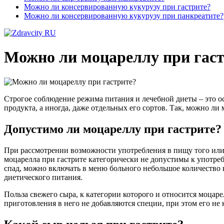
Можно ли консервированную кукурузу при гастрите?
Можно ли консервированную кукурузу при панкреатите?
Можно ли моцареллу при гас
Строгое соблюдение режима питания и лечебной диеты – это о
продукта, а иногда, даже отдельных его сортов. Так, можно л
Допустимо ли моцареллу при гастрите?
При рассмотрении возможности употребления в пищу того или и
моцарелла при гастрите категорически не допустимы к употребл
спад, можно включать в меню больного небольшое количество н
диетического питания.
Польза свежего сыра, к категории которого и относится моцаре
приготовления в него не добавляются специи, при этом его не 