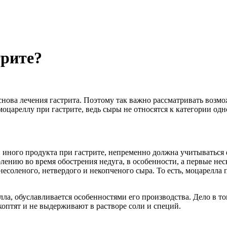
трите?
снова лечения гастрита. Поэтому так важно рассматривать возм
и моцареллу при гастрите, ведь сыры не относятся к категории 
ного продукта при гастрите, непременно должна учитываться фо
ению во время обострения недуга, в особенности, а первые неск
есоленого, нетвердого и некопченого сыра. То есть, моцарелла 
лла, обуславливается особенностями его производства. Дело в то
коптят и не выдерживают в растворе соли и специй.