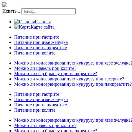
Искать...
Главная
Карта сайта
Питание при гастрите
Питание при язве желудка
Питание при панкреатите
Питание при колите
Можно ли консервированную кукурузу при язве желудка
Можно ли щавель при колите?
Можно ли сыр брынзу при панкреатите?
Можно ли консервированную кукурузу при гастрите?
Можно ли консервированную кукурузу при панкреатите?
Питание при гастрите
Питание при язве желудка
Питание при панкреатите
Питание при колите
Можно ли консервированную кукурузу при язве желудка
Можно ли щавель при колите?
Можно ли сыр брынзу при панкреатите?