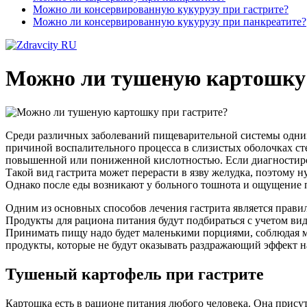
Можно ли консервированную кукурузу при гастрите?
Можно ли консервированную кукурузу при панкреатите?
Можно ли тушеную картошку 
Среди различных заболеваний пищеварительной системы одним и
причиной воспалительного процесса в слизистых оболочках ст
повышенной или пониженной кислотностью. Если диагностирова
Такой вид гастрита может перерасти в язву желудка, поэтому 
Однако после еды возникают у больного тошнота и ощущение 
Одним из основных способов лечения гастрита является прави
Продукты для рациона питания будут подбираться с учетом вида 
Принимать пищу надо будет маленькими порциями, соблюдая м
продукты, которые не будут оказывать раздражающий эффект н
Тушеный картофель при гастрите
Картошка есть в рационе питания любого человека. Она присут