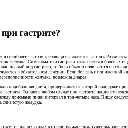
при гастрите?
з наиболее часто встречающихся является гастрит. Развиваться
енок желудка. Симптоматика гастрита заключается в болевых о
н первый вид гастрита, то боли обычно появляются на голодны
нуждается в обязательном лечении. Если болезнь с пониженной к
переполненности желудка, возможна диарея.
льно подобранная диета, придерживаться которой надо даже пр
гастрита. Однако в любом случае при гастрите пациенту нельзя е
ежду приемами пищи интервал в три-четыре часа. Пищу следует
а слизистую желудка.
ствует на наших столах в отварном, жареном, тушеном, запечен