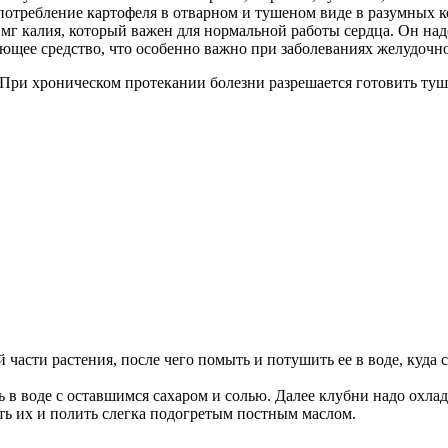
отребление картофеля в отварном и тушеном виде в разумных ко
 мг калия, который важен для нормальной работы сердца. Он н
ющее средство, что особенно важно при заболеваниях желудочн
 При хроническом протекании болезни разрешается готовить ту
части растения, после чего помыть и потушить ее в воде, куда с
 в воде с оставшимся сахаром и солью. Далее клубни надо охлад
ть их и полить слегка подогретым постным маслом.