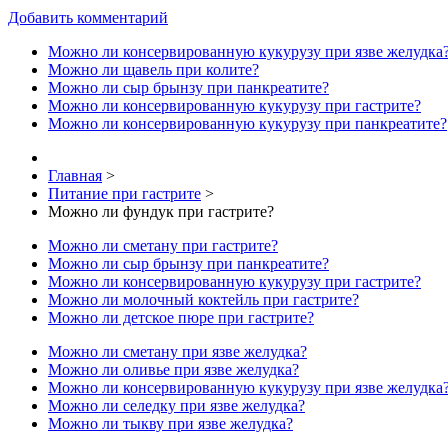
Добавить комментарий
Можно ли консервированную кукурузу при язве желудка
Можно ли щавель при колите?
Можно ли сыр брынзу при панкреатите?
Можно ли консервированную кукурузу при гастрите?
Можно ли консервированную кукурузу при панкреатите?
Главная
>
Питание при гастрите
>
Можно ли фундук при гастрите?
Можно ли сметану при гастрите?
Можно ли сыр брынзу при панкреатите?
Можно ли консервированную кукурузу при гастрите?
Можно ли молочный коктейль при гастрите?
Можно ли детское пюре при гастрите?
Можно ли сметану при язве желудка?
Можно ли оливье при язве желудка?
Можно ли консервированную кукурузу при язве желудка
Можно ли селедку при язве желудка?
Можно ли тыкву при язве желудка?