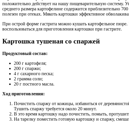
положительно действует на нашу пищеварительную систему. Уп
среднего размера картофелине содержится приблизительно 700
полезен при отеках. Мякоть картошки эффективное обволакива
При острой форме гастрита можно кушать картофельное пюре.
воспользоваться для приготовления картошки при гастрите.
Картошка тушеная со спаржей
Продуктовый состав:
200 г картофеля;
200 г спаржи;
4 г сахарного песка;
2 грамма соли;
20 г постного масла.
Ход приготовления:
Почистить спаржу от кожицы, избавиться от деревянистой 
Тушить спаржу требуется около 20 минут.
В это время картошку надо почистить, помыть, протушить
На тарелку поместить готовую картошку и спаржу, смеша