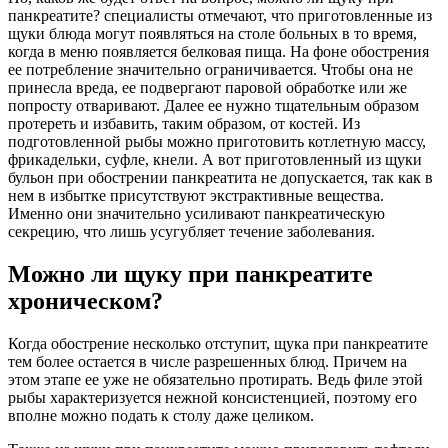
панкреатите? специалисты отмечают, что приготовленные из
щуки блюда могут появляться на столе больных в то время,
когда в меню появляется белковая пища. На фоне обострения
ее потребление значительно ограничивается. Чтобы она не
принесла вреда, ее подвергают паровой обработке или же
попросту отваривают. Далее ее нужно тщательным образом
протереть и избавить, таким образом, от костей. Из
подготовленной рыбы можно приготовить котлетную массу,
фрикадельки, суфле, кнели. А вот приготовленный из щуки
бульон при обострении панкреатита не допускается, так как в
нем в избытке присутствуют экстрактивные вещества.
Именно они значительно усиливают панкреатическую
секрецию, что лишь усугубляет течение заболевания.
Можно ли щуку при панкреатите
хроническом?
Когда обострение несколько отступит, щука при панкреатите
тем более остается в числе разрешенных блюд. Причем на
этом этапе ее уже не обязательно протирать. Ведь филе этой
рыбы характеризуется нежной консистенцией, поэтому его
вполне можно подать к столу даже целиком.