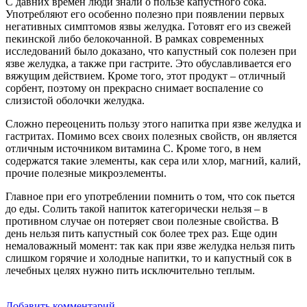
С давних времен люди знали о пользе капустного сока.
Употребляют его особенно полезно при появлении первых
негативных симптомов язвы желудка. Готовят его из свежей
пекинской либо белокочанной. В рамках современных
исследований было доказано, что капустный сок полезен при
язве желудка, а также при гастрите. Это обуславливается его
вяжущим действием. Кроме того, этот продукт – отличный
сорбент, поэтому он прекрасно снимает воспаление со
слизистой оболочки желудка.
Сложно переоценить пользу этого напитка при язве желудка и
гастритах. Помимо всех своих полезных свойств, он является
отличным источником витамина С. Кроме того, в нем
содержатся такие элементы, как сера или хлор, магний, калий,
прочие полезные микроэлементы.
Главное при его употреблении помнить о том, что сок пьется
до еды. Солить такой напиток категорически нельзя – в
противном случае он потеряет свои полезные свойства. В
день нельзя пить капустный сок более трех раз. Еще один
немаловажный момент: так как при язве желудка нельзя пить
слишком горячие и холодные напитки, то и капустный сок в
лечебных целях нужно пить исключительно теплым.
Добавить комментарий