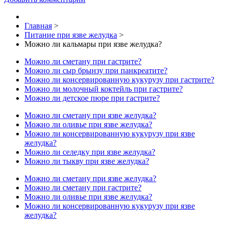
Главная
>
Питание при язве желудка
>
Можно ли кальмары при язве желудка?
Можно ли сметану при гастрите?
Можно ли сыр брынзу при панкреатите?
Можно ли консервированную кукурузу при гастрите?
Можно ли молочный коктейль при гастрите?
Можно ли детское пюре при гастрите?
Можно ли сметану при язве желудка?
Можно ли оливье при язве желудка?
Можно ли консервированную кукурузу при язве
желудка?
Можно ли селедку при язве желудка?
Можно ли тыкву при язве желудка?
Можно ли сметану при язве желудка?
Можно ли сметану при гастрите?
Можно ли оливье при язве желудка?
Можно ли консервированную кукурузу при язве
желудка?