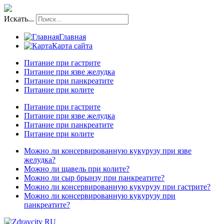
Искать...
Главная
Карта сайта
Питание при гастрите
Питание при язве желудка
Питание при панкреатите
Питание при колите
Питание при гастрите
Питание при язве желудка
Питание при панкреатите
Питание при колите
Можно ли консервированную кукурузу при язве
желудка?
Можно ли щавель при колите?
Можно ли сыр брынзу при панкреатите?
Можно ли консервированную кукурузу при гастрите?
Можно ли консервированную кукурузу при
панкреатите?