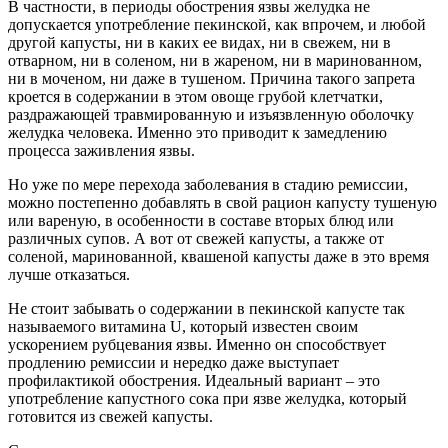
В частности, в периоды обострения язвы желудка не
допускается употребление пекинской, как впрочем, и любой
другой капусты, ни в каких ее видах, ни в свежем, ни в
отварном, ни в соленом, ни в жареном, ни в маринованном,
ни в моченом, ни даже в тушеном. Причина такого запрета
кроется в содержании в этом овоще грубой клетчатки,
раздражающей травмированную и изъязвленную оболочку
желудка человека. Именно это приводит к замедлению
процесса заживления язвы.
Но уже по мере перехода заболевания в стадию ремиссии,
можно постепенно добавлять в свой рацион капусту тушеную
или вареную, в особенности в составе вторых блюд или
различных супов. А вот от свежей капусты, а также от
соленой, маринованной, квашеной капусты даже в это время
лучше отказаться.
Не стоит забывать о содержании в пекинской капусте так
называемого витамина U, который известен своим
ускорением рубцевания язвы. Именно он способствует
продлению ремиссии и нередко даже выступает
профилактикой обострения. Идеальный вариант – это
употребление капустного сока при язве желудка, который
готовится из свежей капусты.