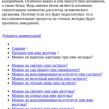
калорийным. Особенно важно в нем присутствие витаминов,
а также белка. Ведь именно белок является основным
строительным элементом для клеток человеческого
организма. Поэтому если его будет недостаточно, то и
восстановительные процессы на стенках желудка будут
протекать замедленно.
Добавить комментарий
Главная
>
Питание при язве желудка
>
Можно ли вареную картошку при язве желудка?
Можно ли сметану при гастрите?
Можно ли сыр брынзу при панкреатите?
Можно ли консервированную кукурузу при гастрите?
Можно ли молочный коктейль при гастрите?
Можно ли детское пюре при гастрите?
Можно ли сметану при язве желудка?
Можно ли оливье при язве желудка?
Можно ли консервированную кукурузу при язве
желудка?
Можно ли селедку при язве желудка?