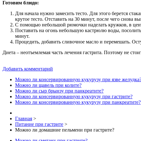
Готовим блюдо:
Для начала нужно замесить тесто. Для этого берется ста
крутое тесто. Отставить на 30 минут, после чего снова в
С помощью небольшой рюмочки наделать кружков, в цент
Поставить на огонь небольшую кастрюлю воды, посолить.
минут.
Процедить, добавить сливочное масло и перемешать. Ост
Диета – неотъемлемая часть лечения гастрита. Поэтому не стои
Добавить комментарий
Можно ли консервированную кукурузу при язве желудка
Можно ли щавель при колите?
Можно ли сыр брынзу при панкреатите?
Можно ли консервированную кукурузу при гастрите?
Можно ли консервированную кукурузу при панкреатите?
Главная
>
Питание при гастрите
>
Можно ли домашние пельмени при гастрите?
Можно ли сметану при гастрите?