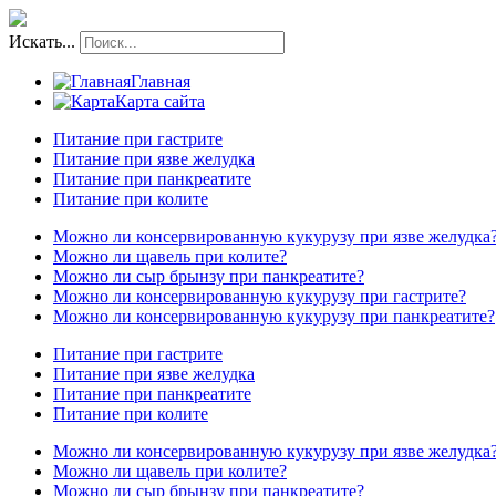
Искать...
Главная
Карта сайта
Питание при гастрите
Питание при язве желудка
Питание при панкреатите
Питание при колите
Можно ли консервированную кукурузу при язве желудка
Можно ли щавель при колите?
Можно ли сыр брынзу при панкреатите?
Можно ли консервированную кукурузу при гастрите?
Можно ли консервированную кукурузу при панкреатите?
Питание при гастрите
Питание при язве желудка
Питание при панкреатите
Питание при колите
Можно ли консервированную кукурузу при язве желудка
Можно ли щавель при колите?
Можно ли сыр брынзу при панкреатите?