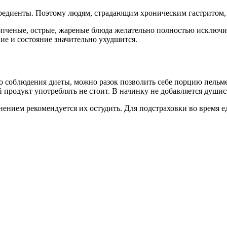
редиенты. Поэтому людям, страдающим хроническим гастритом, 
копченые, острые, жареные блюда желательно полностью исключ
ие и состояние значительно ухудшится.
о соблюдения диеты, можно разок позволить себе порцию пельм
продукт употреблять не стоит. В начинку не добавляется души
ением рекомендуется их остудить. Для подстраховки во время 