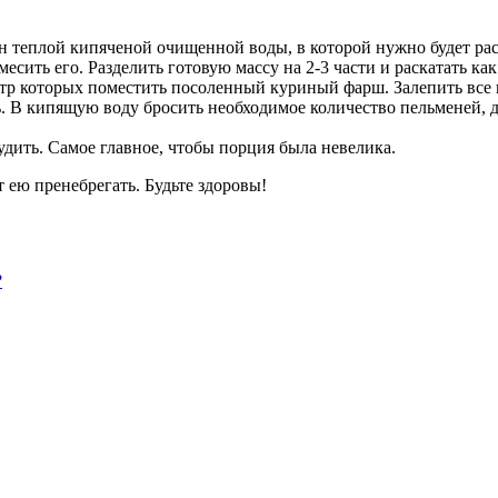
кан теплой кипяченой очищенной воды, в которой нужно будет ра
ымесить его. Разделить готовую массу на 2-3 части и раскатать к
р которых поместить посоленный куриный фарш. Залепить все п
 В кипящую воду бросить необходимое количество пельменей, до
удить. Самое главное, чтобы порция была невелика.
т ею пренебрегать. Будьте здоровы!
?