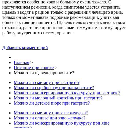
проявляется особенно ярко и больному очень тяжело. С
наступлением ремиссии, когда симптомы удастся устранить,
щавель вводят в рацион только с разрешения лечащего врача,
только он может давать подобные рекомендации, учитывая
общее состояние пациента. Щавель нельзя считать лекарством
от колита, растение просто повышает иммунитет, стимулирует
работу внутренних систем, органов.
Добавить комментарий
Главная
>
Питание при колите
>
Можно ли щавель при колите?
Можно ли сметану при гастрите?
Можно ли сыр брынзу при панкреатите?
Можно ли консервированную кукурузу при гастрите?
Можно ли молочный коктейль при гастрите?
Можно ли детское пюре при гастрите?
Можно ли сметану при язве желудка?
Можно ли оливье при язве желудка?
Можно ли консервированную кукурузу при язве