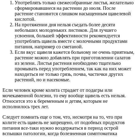
Употреблять только свежесобранные листья, желательно
сформировавшиеся на растении до июля. После
растение становится слишком насыщенным щавелевой
кислотой.
На протяжении дня нельзя съедать более десяти
небольших молоденьких листиков. Для лучшего
усвоения, большей эффективности рекомендуется
употреблять щавель вместе с молочными продуктами
питания, например со сметаной.
Если вкус щавеля кажется больному не очень приятным,
растение можно добавлять при приготовлении салатов
из зелени. Листья растения необходимо тщательно
промывать перед употреблением, так как на них может
находиться не только грязь, почва, частички других
растений, но и насекомые.
Если человек кроме колита страдает от подагры или
мочекаменной болезни, то ему вообще щавель есть нельзя.
Относится это к беременным и детям, которым не
исполнилось трех лет.
Следует помнить еще о том, что, несмотря на то, что при
колите есть щавель не запрещено, от подобных продуктов
питания все-таки нужно воздержаться в период острой
вспышки патологии, когда болезненная симптоматика