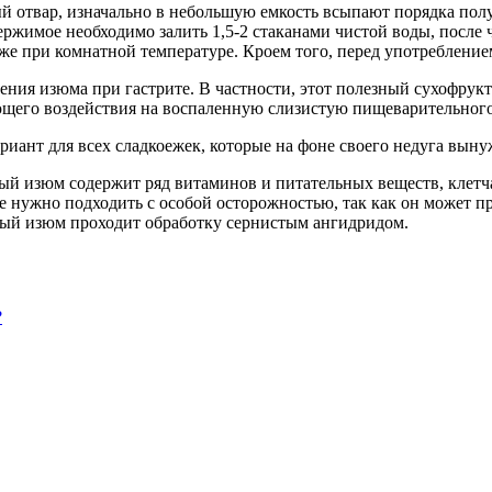
й отвар, изначально в небольшую емкость всыпают порядка полу
жимое необходимо залить 1,5-2 стаканами чистой воды, после че
 уже при комнатной температуре. Кроем того, перед употребление
ния изюма при гастрите. В частности, этот полезный сухофрукт
ающего воздействия на воспаленную слизистую пищеварительного
риант для всех сладкоежек, которые на фоне своего недуга вын
ый изюм содержит ряд витаминов и питательных веществ, клетча
 нужно подходить с особой осторожностью, так как он может пр
тлый изюм проходит обработку сернистым ангидридом.
?