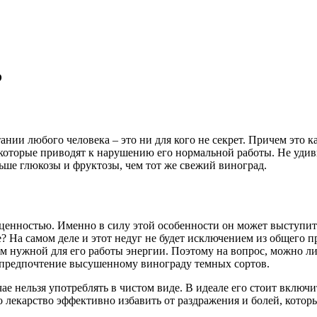
?
и любого человека – это ни для кого не секрет. Причем это каса
оторые приводят к нарушению его нормальной работы. Не удиви
ьше глюкозы и фруктозы, чем тот же свежий виноград.
 ценностью. Именно в силу этой особенности он может выступить 
 На самом деле и этот недуг не будет исключением из общего пр
м нужной для его работы энергии. Поэтому на вопрос, можно ли
ь предпочтение высушенному винограду темных сортов.
ае нельзя употреблять в чистом виде. В идеале его стоит включи
о лекарство эффективно избавить от раздражения и болей, кото