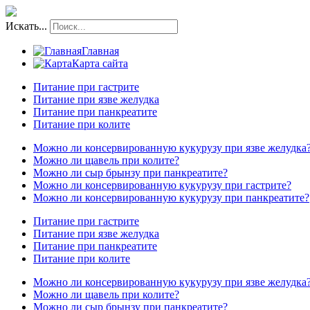
Искать...
Главная
Карта сайта
Питание при гастрите
Питание при язве желудка
Питание при панкреатите
Питание при колите
Можно ли консервированную кукурузу при язве желудка
Можно ли щавель при колите?
Можно ли сыр брынзу при панкреатите?
Можно ли консервированную кукурузу при гастрите?
Можно ли консервированную кукурузу при панкреатите?
Питание при гастрите
Питание при язве желудка
Питание при панкреатите
Питание при колите
Можно ли консервированную кукурузу при язве желудка
Можно ли щавель при колите?
Можно ли сыр брынзу при панкреатите?