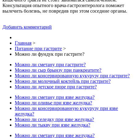
Консультация опытного врача-гастроэнтеролога поможет
вылечить болезнь, не повредив при этом соседние органы.
Добавить комментарий
Главная
>
Питание при гастрите
>
Можно ли фундук при гастрите?
Можно ли сметану при гастрите?
Можно ли сыр брынзу при панкреатите?
Можно ли консервированную кукурузу при гастрите?
Можно ли молочный коктейль при гастрите?
Можно ли детское пюре при гастрите?
Можно ли сметану при язве желудка?
Можно ли оливье при язве желудка?
Можно ли консервированную кукурузу при язве
желудка?
Можно ли селедку при язве желудка?
Можно ли тыкву при язве желудка?
Можно ли сметану при язве желудка?