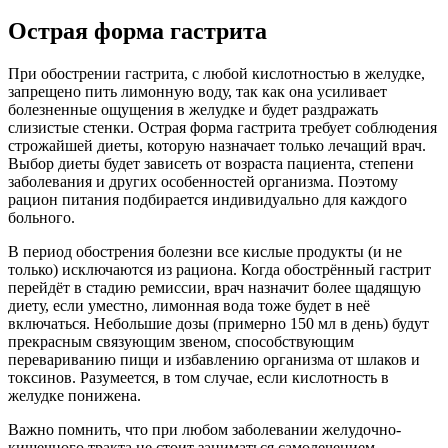
Острая форма гастрита
При обострении гастрита, с любой кислотностью в желудке,
запрещено пить лимонную воду, так как она усиливает
болезненные ощущения в желудке и будет раздражать
слизистые стенки. Острая форма гастрита требует соблюдения
строжайшей диеты, которую назначает только лечащий врач.
Выбор диеты будет зависеть от возраста пациента, степени
заболевания и других особенностей организма. Поэтому
рацион питания подбирается индивидуально для каждого
больного.
В период обострения болезни все кислые продукты (и не
только) исключаются из рациона. Когда обострённый гастрит
перейдёт в стадию ремиссии, врач назначит более щадящую
диету, если уместно, лимонная вода тоже будет в неё
включаться. Небольшие дозы (примерно 150 мл в день) будут
прекрасным связующим звеном, способствующим
перевариванию пищи и избавлению организма от шлаков и
токсинов. Разумеется, в том случае, если кислотность в
желудке понижена.
Важно помнить, что при любом заболевании желудочно-
кишечного тракта не стоит заниматься самолечением.