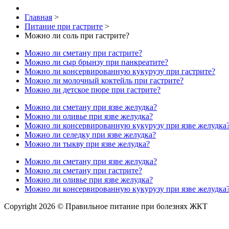
Главная
>
Питание при гастрите
>
Можно ли соль при гастрите?
Можно ли сметану при гастрите?
Можно ли сыр брынзу при панкреатите?
Можно ли консервированную кукурузу при гастрите?
Можно ли молочный коктейль при гастрите?
Можно ли детское пюре при гастрите?
Можно ли сметану при язве желудка?
Можно ли оливье при язве желудка?
Можно ли консервированную кукурузу при язве желудка
Можно ли селедку при язве желудка?
Можно ли тыкву при язве желудка?
Можно ли сметану при язве желудка?
Можно ли сметану при гастрите?
Можно ли оливье при язве желудка?
Можно ли консервированную кукурузу при язве желудка
Copyright 2026 © Правильное питание при болезнях ЖКТ