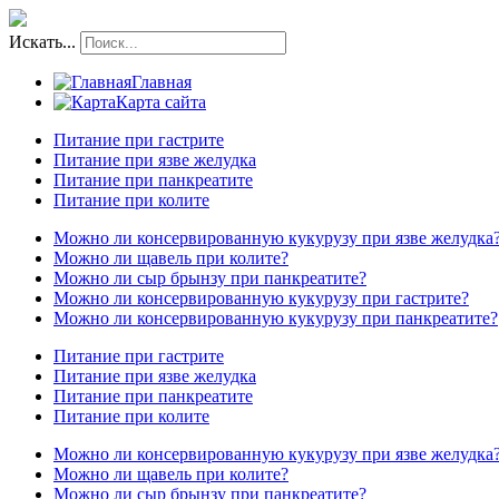
Искать...
Главная
Карта сайта
Питание при гастрите
Питание при язве желудка
Питание при панкреатите
Питание при колите
Можно ли консервированную кукурузу при язве желудка
Можно ли щавель при колите?
Можно ли сыр брынзу при панкреатите?
Можно ли консервированную кукурузу при гастрите?
Можно ли консервированную кукурузу при панкреатите?
Питание при гастрите
Питание при язве желудка
Питание при панкреатите
Питание при колите
Можно ли консервированную кукурузу при язве желудка
Можно ли щавель при колите?
Можно ли сыр брынзу при панкреатите?