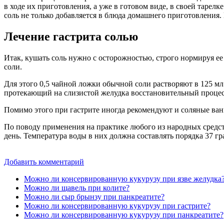
в ходе их приготовления, а уже в готовом виде, в своей тарел
соль не только добавляется в блюда домашнего приготовления.
Лечение гастрита солью
Итак, кушать соль нужно с осторожностью, строго нормируя ее
соли.
Для этого 0,5 чайной ложки обычной соли растворяют в 125 мл
протекающий на слизистой желудка восстановительный процесс
Помимо этого при гастрите иногда рекомендуют и соляные ванны
По поводу применения на практике любого из народных средст
день. Температура воды в них должна составлять порядка 37 гр
Добавить комментарий
Можно ли консервированную кукурузу при язве желудка
Можно ли щавель при колите?
Можно ли сыр брынзу при панкреатите?
Можно ли консервированную кукурузу при гастрите?
Можно ли консервированную кукурузу при панкреатите?