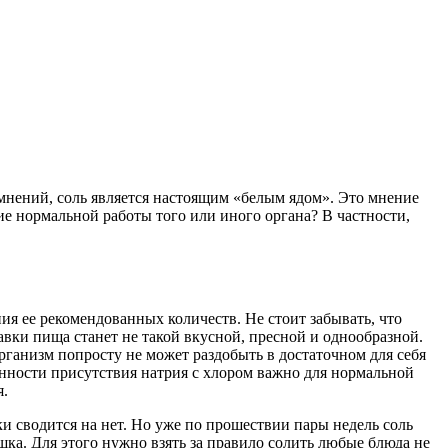
 мнений, соль является настоящим «белым ядом». Это мнение
ие нормальной работы того или иного органа? В частности,
ия ее рекомендованных количеств. Не стоит забывать, что
обавки пища станет не такой вкусной, пресной и однообразной.
организм попросту не может раздобыть в достаточном для себя
енности присутствия натрия с хлором важно для нормальной
я.
и сводится на нет. Но уже по прошествии пары недель соль
шка. Для этого нужно взять за правило солить любые блюда не