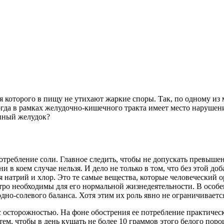
я которого в пищу не утихают жаркие споры. Так, по одному из
когда в рамках желудочно-кишечного тракта имеет место нарушен
енный желудок?
отребление соли. Главное следить, чтобы не допускать превышен
и в коем случае нельзя. И дело не только в том, что без этой д
я натрий и хлор. Это те самые вещества, которые человеческий 
стро необходимы для его нормальной жизнедеятельности. В особ
дно-солевого баланса. Хотя этим их роль явно не ограничиваетс
с осторожностью. На фоне обострения ее потребление практическ
ем, чтобы в день кушать не более 10 граммов этого белого поро