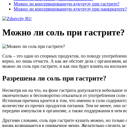
Можно ли консервированную кукурузу при гастрите?
Можно ли консервированную кукурузу при панкреатите?
Можно ли соль при гастрите?
Соль – это один из спорных продуктов, по поводу употреблени
верно, но лишь отчасти. А как же обстоят дела с организмом, 
можно ли соль при гастрите, и как она будет влиять на воспал
Разрешена ли соль при гастрите?
Несмотря ни на что, на фоне гастрита допускается небольшое п
окончательно и бесповоротно отказаться от употребления соли н
Истинная причина кроется в том, что именно в соли содержитс
количестве из прочих продуктов питания. Тем не менее, они о
передачи импульсов в организме, а также поддержания в нем во
Другими словами, соль при гастрите кушать можно, но только 
вновь возвращается в привычное меню. Желательно следить за т