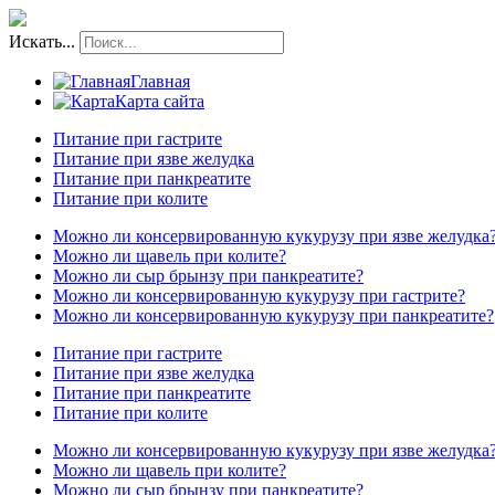
Искать...
Главная
Карта сайта
Питание при гастрите
Питание при язве желудка
Питание при панкреатите
Питание при колите
Можно ли консервированную кукурузу при язве желудка
Можно ли щавель при колите?
Можно ли сыр брынзу при панкреатите?
Можно ли консервированную кукурузу при гастрите?
Можно ли консервированную кукурузу при панкреатите?
Питание при гастрите
Питание при язве желудка
Питание при панкреатите
Питание при колите
Можно ли консервированную кукурузу при язве желудка
Можно ли щавель при колите?
Можно ли сыр брынзу при панкреатите?