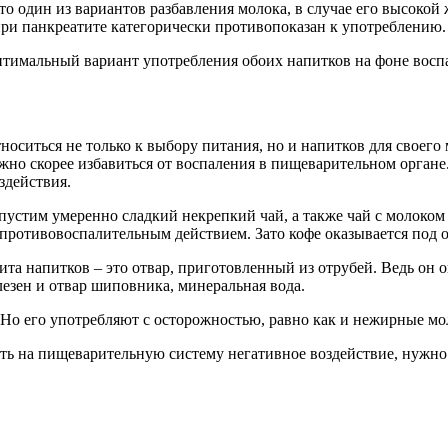
то один из вариантов разбавления молока, в случае его высокой 
ри панкреатите категорически противопоказан к употреблению.
оптимальный вариант употребления обоих напитков на фоне вос
ситься не только к выбору питания, но и напитков для своего 
но скорее избавиться от воспаления в пищеварительном органе.
здействия.
опустим умеренно сладкий некрепкий чай, а также чай с молоком
 противовоспалительным действием. Зато кофе оказывается под 
ита напитков – это отвар, приготовленный из отрубей. Ведь он
лезен и отвар шиповника, минеральная вода.
 Но его употребляют с осторожностью, равно как и нежирные м
зать на пищеварительную систему негативное воздействие, нужн