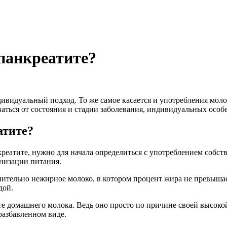
панкреатите?
видуальный подход. То же самое касается и употребления молока
аться от состояния и стадии заболевания, индивидуальных особ
атите?
креатите, нужно для начала определиться с употреблением собс
анизации питания.
ительно нежирное молоко, в котором процент жира не превышает
дой.
е домашнего молока. Ведь оно просто по причине своей высоко
разбавленном виде.