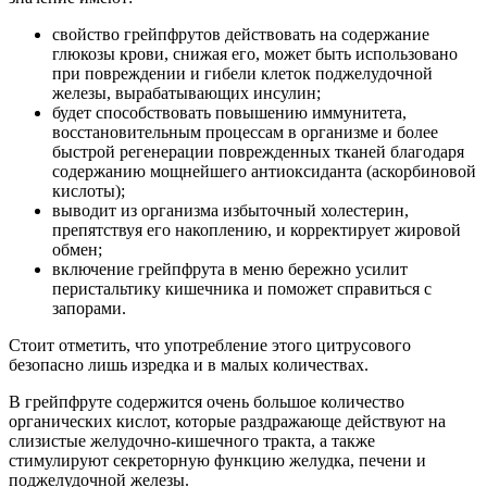
свойство грейпфрутов действовать на содержание
глюкозы крови, снижая его, может быть использовано
при повреждении и гибели клеток поджелудочной
железы, вырабатывающих инсулин;
будет способствовать повышению иммунитета,
восстановительным процессам в организме и более
быстрой регенерации поврежденных тканей благодаря
содержанию мощнейшего антиоксиданта (аскорбиновой
кислоты);
выводит из организма избыточный холестерин,
препятствуя его накоплению, и корректирует жировой
обмен;
включение грейпфрута в меню бережно усилит
перистальтику кишечника и поможет справиться с
запорами.
Стоит отметить, что употребление этого цитрусового
безопасно лишь изредка и в малых количествах.
В грейпфруте содержится очень большое количество
органических кислот, которые раздражающе действуют на
слизистые желудочно-кишечного тракта, а также
стимулируют секреторную функцию желудка, печени и
поджелудочной железы.