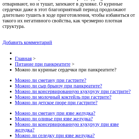
отваривают, но и тушат, запекают в духовке. О куриные
сердечки даже в этот благоприятный период продолжают
длительно тушить в ходе приготовления, чтобы избавиться от
такого их негативного свойства, как чрезмерно плотная
структура.
Добавить комментарий
Главная
>
Питание при панкреатите
>
Можно ли куриные сердечки при панкреатите?
Можно ли сметану при гастрите?
Можно ли сыр брынзу при панкреатите?
Можно ли консервированную кукурузу при гастрите?
Можно ли молочный коктейль при гастрите?
Можно ли детское пюре при гастрите?
Можно ли сметану при язве желудка?
Можно ли оливье при язве желудка?
Можно ли консервированную кукурузу при язве
желудка?
Можно ли селедку при язве желудка?