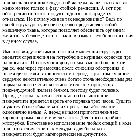
при воспалении поджелудочной железы включать их в свое
меню можно только в фазу стойкой ремиссии. А вот при
обострении от этого продукта однозначно придется
отказаться. Но почему же все так неоднозначно? Ведь по
своей структуре куриное сердечко представляет собой
мышечную ткань, которая позволяет обеспечить организм
животным белком, что так важно в рамках лечебного питания
в данном случае.
Именно ввиду той самой плотной мышечной структуры
вводятся ограничения на потребление куриных сердечек при
панкреатите. Поэтому они допустимы в меню больных не
ранее, чем через три месяца после стихания обострения, и
переходе болезни в хронический период. При этом куриное
сердечно действительно очень богато столь необходимым для
нормального течения восстановительных процессов
поджелудочной железы белком, поэтому будет полезно.
Правда, чтобы включить его в меню больного при
панкреатите придется варить его порядка трех часов. Тушить
и уж тем более обжаривать их при таком заболевании
однозначно нельзя. А перед началом приготовления их
хорошо промывают и измельчаются. Для этого подойдет
мясорубка. Естественно использование любых специй в ходе
приготовления куриных желудков для больных с
панкреатитом будет категорически не допустимо.