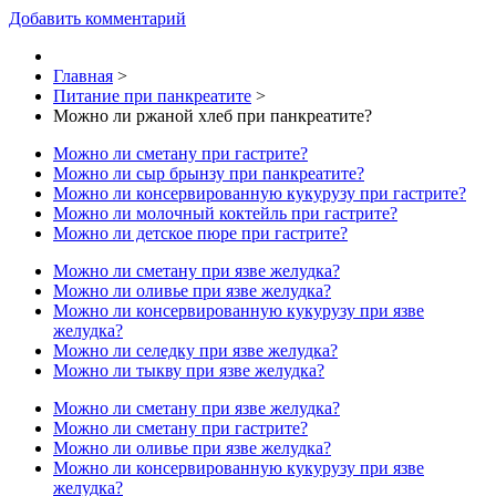
Добавить комментарий
Главная
>
Питание при панкреатите
>
Можно ли ржаной хлеб при панкреатите?
Можно ли сметану при гастрите?
Можно ли сыр брынзу при панкреатите?
Можно ли консервированную кукурузу при гастрите?
Можно ли молочный коктейль при гастрите?
Можно ли детское пюре при гастрите?
Можно ли сметану при язве желудка?
Можно ли оливье при язве желудка?
Можно ли консервированную кукурузу при язве
желудка?
Можно ли селедку при язве желудка?
Можно ли тыкву при язве желудка?
Можно ли сметану при язве желудка?
Можно ли сметану при гастрите?
Можно ли оливье при язве желудка?
Можно ли консервированную кукурузу при язве
желудка?