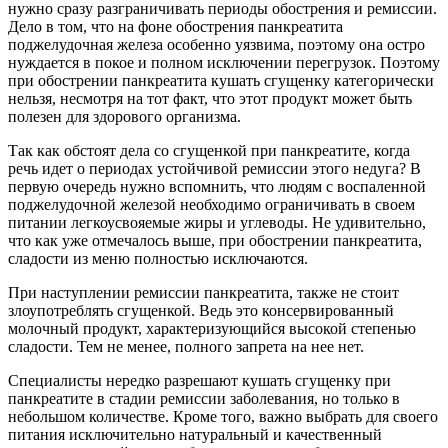
нужно сразу разграничивать периоды обострения и ремиссии.
Дело в том, что на фоне обострения панкреатита
поджелудочная железа особенно уязвима, поэтому она остро
нуждается в покое и полном исключении перегрузок. Поэтому
при обострении панкреатита кушать сгущенку категорически
нельзя, несмотря на тот факт, что этот продукт может быть
полезен для здорового организма.
Так как обстоят дела со сгущенкой при панкреатите, когда
речь идет о периодах устойчивой ремиссии этого недуга? В
первую очередь нужно вспомнить, что людям с воспаленной
поджелудочной железой необходимо ограничивать в своем
питании легкоусвояемые жиры и углеводы. Не удивительно,
что как уже отмечалось выше, при обострении панкреатита,
сладости из меню полностью исключаются.
При наступлении ремиссии панкреатита, также не стоит
злоупотреблять сгущенкой. Ведь это консервированный
молочный продукт, характеризующийся высокой степенью
сладости. Тем не менее, полного запрета на нее нет.
Специалисты нередко разрешают кушать сгущенку при
панкреатите в стадии ремиссии заболевания, но только в
небольшом количестве. Кроме того, важно выбрать для своего
питания исключительно натуральный и качественный