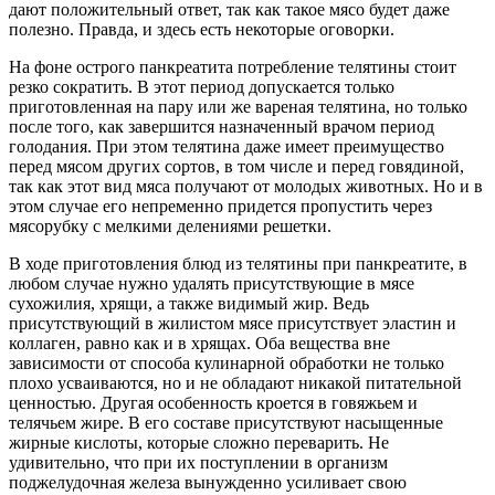
дают положительный ответ, так как такое мясо будет даже
полезно. Правда, и здесь есть некоторые оговорки.
На фоне острого панкреатита потребление телятины стоит
резко сократить. В этот период допускается только
приготовленная на пару или же вареная телятина, но только
после того, как завершится назначенный врачом период
голодания. При этом телятина даже имеет преимущество
перед мясом других сортов, в том числе и перед говядиной,
так как этот вид мяса получают от молодых животных. Но и в
этом случае его непременно придется пропустить через
мясорубку с мелкими делениями решетки.
В ходе приготовления блюд из телятины при панкреатите, в
любом случае нужно удалять присутствующие в мясе
сухожилия, хрящи, а также видимый жир. Ведь
присутствующий в жилистом мясе присутствует эластин и
коллаген, равно как и в хрящах. Оба вещества вне
зависимости от способа кулинарной обработки не только
плохо усваиваются, но и не обладают никакой питательной
ценностью. Другая особенность кроется в говяжьем и
телячьем жире. В его составе присутствуют насыщенные
жирные кислоты, которые сложно переварить. Не
удивительно, что при их поступлении в организм
поджелудочная железа вынужденно усиливает свою