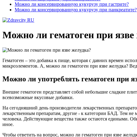
Можно ли консервированную кукурузу при гастрите?
Можно ли консервированную кукурузу при панкреатите?
Можно ли гематоген при язве
Гематоген – это добавка к пище, которая с давних времен испо
микроэлементов. А, можно ли гематоген при язве желудка? Ве
Можно ли употреблять гематоген при я
Внешне гематоген представляет собой небольшие сладкие плит
всевозможные вкусовые добавки.
На сегодняшний день производители лекарственных препаратов
лекарственным препаратам, другие - к категории БАД. Тем не 
человека. Действующие вещества также остаются едиными. Обы
иное.
Чтобы ответить на вопрос, можно ли гематоген при язве желудк