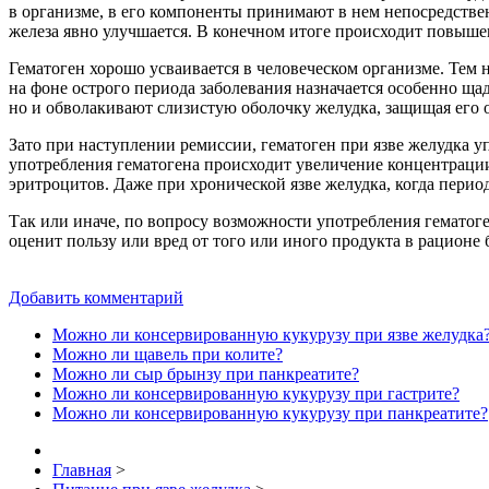
в организме, в его компоненты принимают в нем непосредствен
железа явно улучшается. В конечном итоге происходит повыше
Гематоген хорошо усваивается в человеческом организме. Тем н
на фоне острого периода заболевания назначается особенно ща
но и обволакивают слизистую оболочку желудка, защищая его 
Зато при наступлении ремиссии, гематоген при язве желудка у
употребления гематогена происходит увеличение концентрации
эритроцитов. Даже при хронической язве желудка, когда перио
Так или иначе, по вопросу возможности употребления гематоге
оценит пользу или вред от того или иного продукта в рационе 
Добавить комментарий
Можно ли консервированную кукурузу при язве желудка
Можно ли щавель при колите?
Можно ли сыр брынзу при панкреатите?
Можно ли консервированную кукурузу при гастрите?
Можно ли консервированную кукурузу при панкреатите?
Главная
>