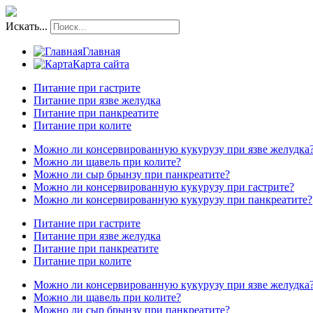
Искать...
Главная
Карта сайта
Питание при гастрите
Питание при язве желудка
Питание при панкреатите
Питание при колите
Можно ли консервированную кукурузу при язве желудка
Можно ли щавель при колите?
Можно ли сыр брынзу при панкреатите?
Можно ли консервированную кукурузу при гастрите?
Можно ли консервированную кукурузу при панкреатите?
Питание при гастрите
Питание при язве желудка
Питание при панкреатите
Питание при колите
Можно ли консервированную кукурузу при язве желудка
Можно ли щавель при колите?
Можно ли сыр брынзу при панкреатите?