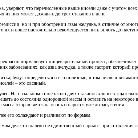
ка, уверяют, что перечисленные выше кисели даже с учетом всех
х из них может доходить до трех стаканов в день.
и ремиссии, но и при обострении язвы желудка, в отличие от мн
то их и вовсе настоятельно рекомендуется пить вплоть до насту
 прекрасно нормализует пищеварительный процесс, обеспечивает 
ких заболеваниях, как язва желудка, а также гастрит, который 
тка, будут определяться и его полезные, в том числе и витаминн
иселей – это овсяный.
улес. На начальном этапе около двух стаканов хлопьев тщатель
мешать до состояния однородной массы и оставить на некоторое 
о масса отправляется на огонь и варится уже до загустения.
алее его охлаждают и разливают по формам.
амом деле это далеко не единственный вариант приготовления ст