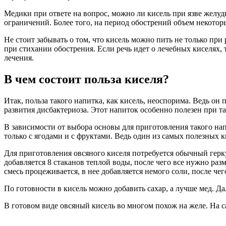
Медики при ответе на вопрос, можно ли кисель при язве желуд
ограничений. Более того, на период обострений объем некоторы
Не стоит забывать о том, что кисель можно пить не только пр
при стихании обострения. Если речь идет о лечебных киселях, 
лечения.
В чем состоит польза киселя?
Итак, польза такого напитка, как кисель, неоспорима. Ведь он
развития дисбактериоза. Этот напиток особенно полезен при та
В зависимости от выбора основы для приготовления такого напи
только с ягодами и с фруктами. Ведь один из самых полезных к
Для приготовления овсяного киселя потребуется обычный герк
добавляется 8 стаканов теплой воды, после чего все нужно раз
смесь процеживается, в нее добавляется немого соли, после чег
По готовности в кисель можно добавить сахар, а лучше мед. Д
В готовом виде овсяный кисель во многом похож на желе. На с