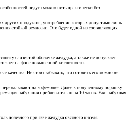
 особенностей недуга можно пить практически без
огих других продуктов, употребление которых допустимо лишь
пления стойкой ремиссии. Это будет одной из составляющих
защиту слизистой оболочке желудка, а также не допускает
протекает на фоне повышенной кислотности.
ые качества. Не стоит забывать, что готовить его можно не
но перемалывают на кофемолке. Далее к полученному порошку
время для набухания приблизительно на 10 часов. Уже набухшая
оль полезного при язве желудка овсяного киселя.