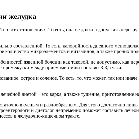
ни желудка
 во всех отношениях. То есть, она не должна допускать перегру
льно составленной. То есть, калорийность дневного меню должн
ое количество микроэлементов и витаминов, а также прочих пол
обенностей язвенной болезни как таковой, не допустимо, как п
 промежутки между приемами пищи составят 3-3,5 часа.
ованное, острое и соленое. То есть, то, что может, так или ина
ебной диетой – это варка, а также тушение, приготовление на 
статочно вкусным и разнообразным. Для этого достаточно лишь
троэнтерологи и диетолог непременно поможет составить лечебн
ессов в желудочно-кишечном тракте.